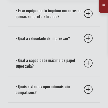
> Esse equipamento imprime em cores ou
apenas em preto e branco?
Existem modelos monocromáticos (somente preto) e
modelos coloridos. A descrição técnica do produto
> Qual a velocidade de impressão?
indica essa especificação.
A velocidade varia de acordo com o modelo e pode
ser medida em páginas por minuto (ppm). Consulte
> Qual a capacidade máxima de papel
sempre as especificações técnicas do equipamento.
suportada?
Os modelos Ricoh possuem bandejas que suportam
diferentes capacidades e tamanhos de papel, desde
> Quais sistemas operacionais são
A4 até ofício e envelopes.
compatíveis?
As impressoras Ricoh são compatíveis com os