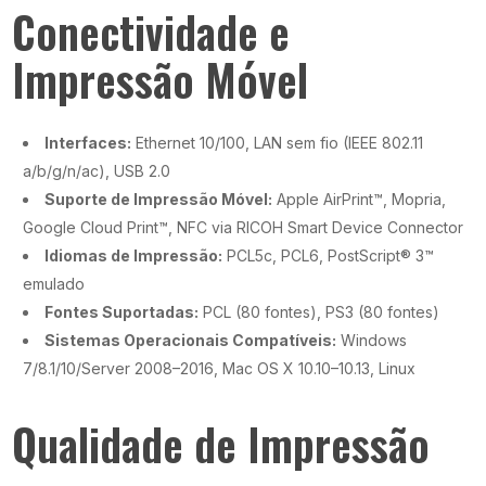
Conectividade e
Impressão Móvel
Interfaces:
Ethernet 10/100, LAN sem fio (IEEE 802.11
a/b/g/n/ac), USB 2.0
Suporte de Impressão Móvel:
Apple AirPrint™, Mopria,
Google Cloud Print™, NFC via RICOH Smart Device Connector
Idiomas de Impressão:
PCL5c, PCL6, PostScript® 3™
emulado
Fontes Suportadas:
PCL (80 fontes), PS3 (80 fontes)
Sistemas Operacionais Compatíveis:
Windows
7/8.1/10/Server 2008–2016, Mac OS X 10.10–10.13, Linux
Qualidade de Impressão