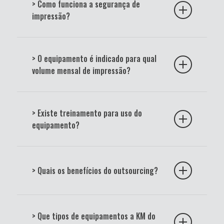
> Como funciona a segurança de
casos, integração com soluções de nuvem.
impressão?
As impressoras Ricoh podem incluir recursos de
impressão segura, com autenticação por senha,
> O equipamento é indicado para qual
cartão ou PIN, para proteger documentos
volume mensal de impressão?
confidenciais.
Cada modelo tem um ciclo de trabalho recomendado.
A escolha deve considerar a média mensal de
> Existe treinamento para uso do
impressões da sua empresa.
equipamento?
Sim, a KM do Brasil oferece orientações e
treinamentos para que os usuários aproveitem todos
> Quais os benefícios do outsourcing?
os recursos disponíveis.
Menor custo e maior economia:
Reduza
despesas operacionais e maximize seus
> Que tipos de equipamentos a KM do
recursos.