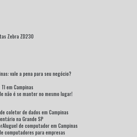
etas Zebra ZD230
inas: vale a pena para seu negócio?
e TI em Campinas
ade não é se manter no mesmo lugar!
l de coletor de dados em Campinas
nventário na Grande SP
or
Aluguel de computador em Campinas
l de computadores para empresas