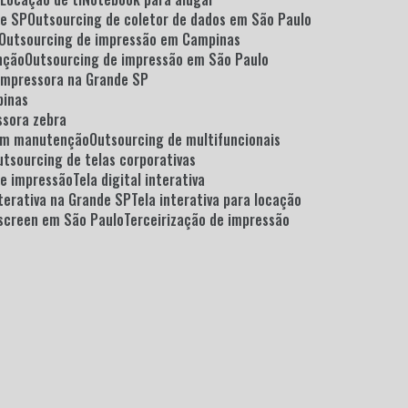
de SP
Outsourcing de coletor de dados em São Paulo
Outsourcing de impressão em Campinas
nção
Outsourcing de impressão em São Paulo
 impressora na Grande SP
pinas
ssora zebra
com manutenção
Outsourcing de multifuncionais
Outsourcing de telas corporativas
de impressão
Tela digital interativa
interativa na Grande SP
Tela interativa para locação
h screen em São Paulo
Terceirização de impressão