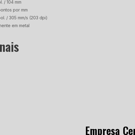
l. / 104 mm
 pontos por mm
ol. / 305 mm/s (203 dpi)
lmente em metal
nais
Empresa Cer