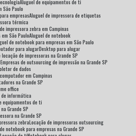
tecnologia
Aluguel de equipamentos de ti
em São Paulo
 para empresas
Aluguel de impressora de etiquetas
essora térmica
l de impressora zebra em Campinas
as em São Paulo
Aluguel de notebook
uguel de notebook para empresas em São Paulo
putador para alugar
Desktop para alugar
e locação de impressoras na Grande SP
o
Empresas de outsourcing de impressão na Grande SP
coletor de dados
e computador em Campinas
tadores na Grande SP
ome office
 de informática
e equipamentos de ti
i na Grande SP
ressora na Grande SP
pressora zebra
Locação de impressoras outsourcing
 de notebook para empresas na Grande SP
o
Locação de ti
Notebook para alugar