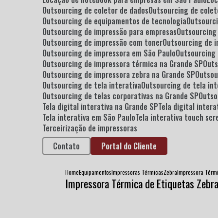
Outsourcing de coletor de dados
Outsourcing de cole
Outsourcing de equipamentos de tecnologia
Outsour
Outsourcing de impressão para empresas
Outsourcin
Outsourcing de impressão com toner
Outsourcing de 
Outsourcing de impressora em São Paulo
Outsourcing
Outsourcing de impressora térmica na Grande SP
Out
Outsourcing de impressora zebra na Grande SP
Outso
Outsourcing de tela interativa
Outsourcing de tela in
Outsourcing de telas corporativas na Grande SP
Outs
Tela digital interativa na Grande SP
Tela digital inte
Tela interativa em São Paulo
Tela interativa touch scr
Terceirização de impressoras
Contato
Portal do Cliente
Home
Equipamentos
Impressoras Térmicas
Zebra
Impressora Térmi
Impressora Térmica de Etiquetas Zebr