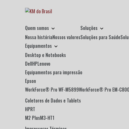
Quem somos
Soluções
Nossa história
Nossos valores
Soluções para Saúde
Sol
Equipamentos
Desktop e Notebooks
Dell
HP
Lenovo
Equipamentos para impressão
Epson
WorkForce® Pro WF-M5899
WorkForce® Pro EM-C80
Coletores de Dados e Tablets
HPRT
M2 Plus
M3-H
T1
Impressoras Térmicas