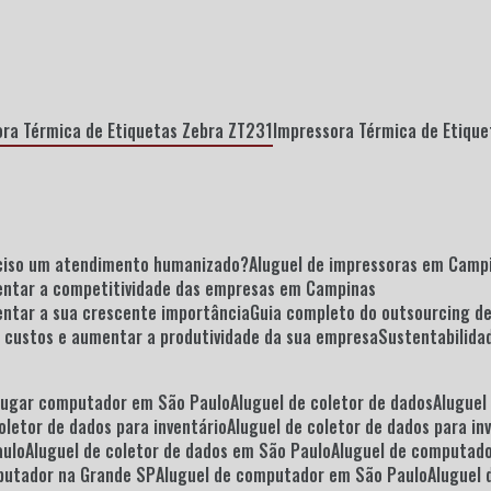
ora Térmica de Etiquetas Zebra ZT231
Impressora Térmica de Etiqu
reciso um atendimento humanizado?
Aluguel de impressoras em Camp
entar a competitividade das empresas em Campinas
tentar a sua crescente importância
Guia completo do outsourcing d
r custos e aumentar a produtividade da sua empresa
Sustentabilid
Alugar computador em São Paulo
Aluguel de coletor de dados
Alugue
coletor de dados para inventário
Aluguel de coletor de dados para i
aulo
Aluguel de coletor de dados em São Paulo
Aluguel de computad
mputador na Grande SP
Aluguel de computador em São Paulo
Alugue