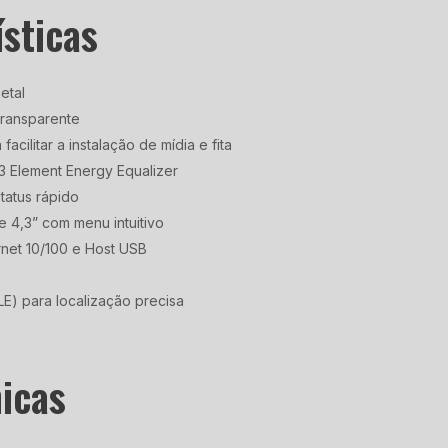
ísticas
etal
 transparente
facilitar a instalação de mídia e fita
E3 Element Energy Equalizer
status rápido
de 4,3” com menu intuitivo
rnet 10/100 e Host USB
LE) para localização precisa
nicas