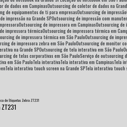
tor de dados em Campinas
Outsourcing de coletor de dados na Gran
cing de equipamentos de ti para empresas
Outsourcing de impressão
g de impressão na Grande SP
Outsourcing de impressão com manute
impressora
Outsourcing de impressora em Campinas
Outsourcing de
 de impressora térmica
Outsourcing de impressora térmica em Cam
sourcing de impressora térmica em São Paulo
Outsourcing de impre
urcing de impressora zebra em São Paulo
Outsourcing de monitor 
terativa na Grande SP
Outsourcing de tela interativa em São Paulo
ourcing de telas corporativas em São Paulo
Serviço de outsourcing 
rativa em São Paulo
Tela interativa
Tela interativa em Campinas
Tela 
een
Tela interativa touch screen na Grande SP
Tela interativa touc
ca de Etiquetas Zebra ZT231
a ZT231