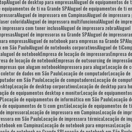
ktop
Aluguel de desktop para empresas
Aluguel de equipamentos de 
de equipamentos de ti na Grande SP
Aluguel de equipamentos de ti 
mpressora
Aluguel de impressora em Campinas
Aluguel de impressora
laser colorida
Aluguel de impressora multifuncional
Aluguel de impr
de impressora com toner incluso
Aluguel de impressora zebra
Alugue
empresas
Aluguel de impressoras na Grande SP
Aluguel de impressor
 para empresas
Aluguel de notebook para empresas na Grande SP
Al
ok em São Paulo
Aluguel de notebooks corporativos
Aluguel de ti
Com
 aluguel de notebook
Empresa de locação de impressoras
Empresa d
resa de locação de notebook
Empresas de outsourcing de impressã
Empresas que alugam notebook
Impressora para alugar
Locação de 
 coletor de dados em São Paulo
Locação de computador
Locação d
mputador em São Paulo
Locação de computadores
Locação de compu
esktop
Locação de desktop corporativos
Locação de desktop para h
cação de equipamentos desktop e monitor
Locação de equipamentos
SP
Locação de equipamentos de informática em São Paulo
Locação d
o de equipamentos de ti com gestão
Locação de equipamentos de t
 de impressora
Locação de impressora em Campinas
Locação de imp
ressora em São Paulo
Locação de impressora térmica
Locação de im
notebook em Campinas
Locação de notebook para empresas
Locação
cação de notebook na Grande SP
Locação de notebook em São Paul