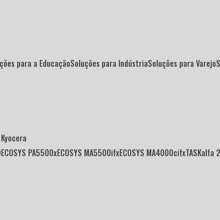
uções para a Educação
Soluções para Indústria
Soluções para Varejo
Kyocera
0
ECOSYS PA5500x
ECOSYS MA5500ifx
ECOSYS MA4000cifx
TASKalfa 