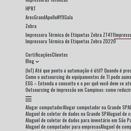
HPRT
Ares
Grand
Apollo
NYX
Gala
Zebra
Impressora Térmica de Etiquetas Zebra ZT411
Impress
Impressora Térmica de Etiquetas Zebra ZD220
Certificações
Clientes
Blog
(IoT) Até que ponto a automação é útil? Quando é p
Como o outsourcing de equipamentos de TI pode aum
ESG – Entenda o conceito e o por quê você deve se a
Outsourcing de impressão em Campinas: como reduzi
Alugar computador
Alugar computador na Grande SP
Aluguel de coletor de dados na Grande SP
Aluguel de 
Aluguel de coletor de dados para inventário em São P
Aluguel de computador para empresas
Aluguel de co