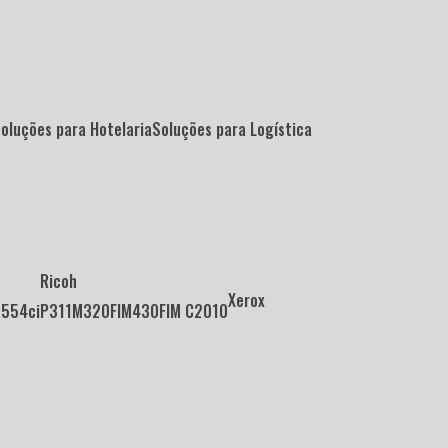
Soluções para Hotelaria
Soluções para Logística
Ricoh
Xerox
2554ci
P311
M320F
IM430F
IM C2010