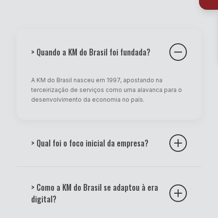
> Quando a KM do Brasil foi fundada?
A KM do Brasil nasceu em 1997, apostando na
terceirização de serviços como uma alavanca para o
desenvolvimento da economia no país.
> Qual foi o foco inicial da empresa?
Inicialmente, a empresa era especializada na locação
de copiadoras analógicas, atendendo à demanda da
> Como a KM do Brasil se adaptou à era
época.
digital?