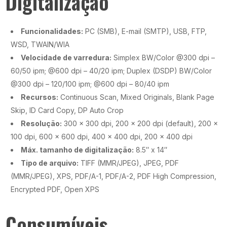
Digitalização
Funcionalidades:
PC (SMB), E-mail (SMTP), USB, FTP,
WSD, TWAIN/WIA
Velocidade de varredura:
Simplex BW/Color @300 dpi –
60/50 ipm; @600 dpi – 40/20 ipm; Duplex (DSDP) BW/Color
@300 dpi – 120/100 ipm; @600 dpi – 80/40 ipm
Recursos:
Continuous Scan, Mixed Originals, Blank Page
Skip, ID Card Copy, DP Auto Crop
Resolução:
300 x 300 dpi, 200 x 200 dpi (default), 200 x
100 dpi, 600 x 600 dpi, 400 x 400 dpi, 200 x 400 dpi
Máx. tamanho de digitalização:
8.5″ x 14″
Tipo de arquivo:
TIFF (MMR/JPEG), JPEG, PDF
(MMR/JPEG), XPS, PDF/A-1, PDF/A-2, PDF High Compression,
Encrypted PDF, Open XPS
Consumíveis