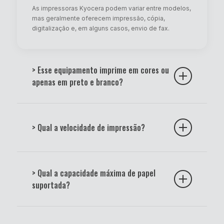
As impressoras Kyocera podem variar entre modelos,
mas geralmente oferecem impressão, cópia,
digitalização e, em alguns casos, envio de fax.
> Esse equipamento imprime em cores ou
apenas em preto e branco?
Existem modelos monocromáticos (somente preto) e
modelos coloridos. A descrição técnica do produto
> Qual a velocidade de impressão?
indica essa especificação.
A velocidade varia de acordo com o modelo e pode
ser medida em páginas por minuto (ppm). Consulte
> Qual a capacidade máxima de papel
sempre as especificações técnicas do equipamento.
suportada?
Os modelos Kyocera possuem bandejas que
suportam diferentes capacidades e tamanhos de