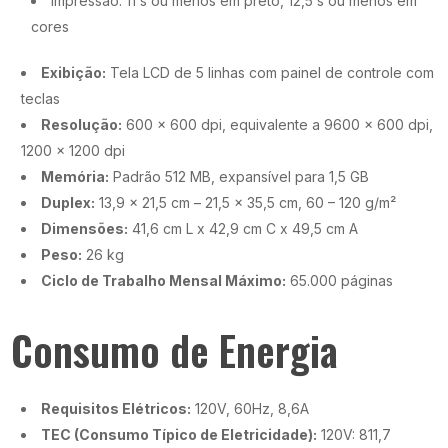
Impressão: 11 s ou menos em preto, 12,5 s ou menos em
cores
Exibição:
Tela LCD de 5 linhas com painel de controle com
teclas
Resolução:
600 x 600 dpi, equivalente a 9600 x 600 dpi,
1200 x 1200 dpi
Memória:
Padrão 512 MB, expansível para 1,5 GB
Duplex:
13,9 x 21,5 cm – 21,5 x 35,5 cm, 60 – 120 g/m²
Dimensões:
41,6 cm L x 42,9 cm C x 49,5 cm A
Peso:
26 kg
Ciclo de Trabalho Mensal Máximo:
65.000 páginas
Consumo de Energia
Requisitos Elétricos:
120V, 60Hz, 8,6A
TEC (Consumo Típico de Eletricidade):
120V: 811,7