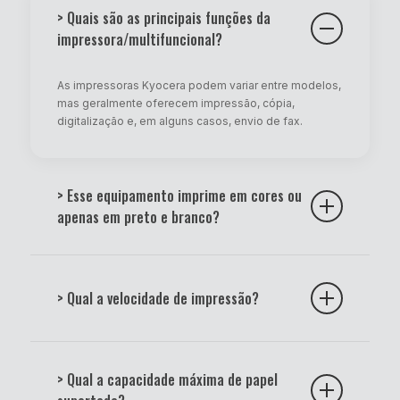
> Quais são as principais funções da
impressora/multifuncional?
As impressoras Kyocera podem variar entre modelos,
mas geralmente oferecem impressão, cópia,
digitalização e, em alguns casos, envio de fax.
> Esse equipamento imprime em cores ou
apenas em preto e branco?
Existem modelos monocromáticos (somente preto) e
modelos coloridos. A descrição técnica do produto
> Qual a velocidade de impressão?
indica essa especificação.
A velocidade varia de acordo com o modelo e pode
ser medida em páginas por minuto (ppm). Consulte
> Qual a capacidade máxima de papel
sempre as especificações técnicas do equipamento.