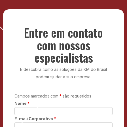
realmente importa: o crescimento do seu negócio.
Com contratos flexíveis, atendimento ágil e soluções
sob medida, a KM do Brasil é o parceiro ideal para
modernizar sua infraestrutura com economia e
segurança.
Entre em contato
com nossos
especialistas
E descubra como as soluções da KM do Brasil
podem ajudar a sua empresa.
Campos marcados com
*
são requeridos
Nome
*
E-mail Corporativo
*