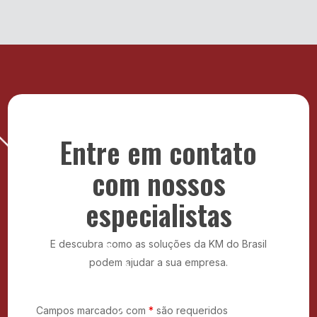
interativos e monitores profissionais
, todos com
atesta a eficácia do nosso Sistema de Gestão da
suporte técnico especializado, manutenção
Qualidade e reafirma nosso foco na melhoria
preventiva e atualização tecnológica.
contínua, na satisfação dos clientes e na entrega de
Mais do que fornecer equipamentos, entregamos
soluções com alto padrão de desempenho.
tranquilidade para que sua empresa foque no que
realmente importa: o crescimento do seu negócio.
Com contratos flexíveis, atendimento ágil e soluções
sob medida, a KM do Brasil é o parceiro ideal para
modernizar sua infraestrutura com economia e
segurança.
Entre em contato
com nossos
especialistas
E descubra como as soluções da KM do Brasil
podem ajudar a sua empresa.
Campos marcados com
*
são requeridos