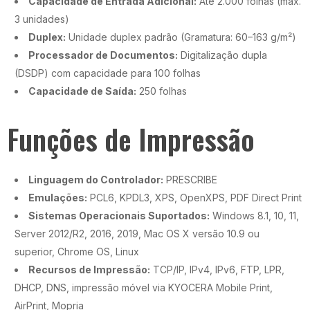
Capacidade de Entrada Adicional:
Até 2.000 folhas (máx.
3 unidades)
Duplex:
Unidade duplex padrão (Gramatura: 60–163 g/m²)
Processador de Documentos:
Digitalização dupla
(DSDP) com capacidade para 100 folhas
Capacidade de Saída:
250 folhas
Funções de Impressão
Linguagem do Controlador:
PRESCRIBE
Emulações:
PCL6, KPDL3, XPS, OpenXPS, PDF Direct Print
Sistemas Operacionais Suportados:
Windows 8.1, 10, 11,
Server 2012/R2, 2016, 2019, Mac OS X versão 10.9 ou
superior, Chrome OS, Linux
Recursos de Impressão:
TCP/IP, IPv4, IPv6, FTP, LPR,
DHCP, DNS, impressão móvel via KYOCERA Mobile Print,
AirPrint, Mopria