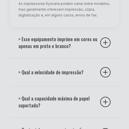
As impressoras Kyocera podem variar entre modelos,
mas geralmente oferecem impressão, cópia,
digitalização e, em alguns casos, envio de fax.
> Esse equipamento imprime em cores ou
apenas em preto e branco?
Existem modelos monocromáticos (somente preto) e
modelos coloridos. A descrição técnica do produto
> Qual a velocidade de impressão?
indica essa especificação.
A velocidade varia de acordo com o modelo e pode
ser medida em páginas por minuto (ppm). Consulte
> Qual a capacidade máxima de papel
sempre as especificações técnicas do equipamento.
suportada?
Os modelos Kyocera possuem bandejas que
suportam diferentes capacidades e tamanhos de