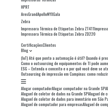
HPRT
Ares
Grand
Apollo
NYX
Gala
Zebra
Impressora Térmica de Etiquetas Zebra ZT411
Impress
Impressora Térmica de Etiquetas Zebra ZD220
Certificações
Clientes
Blog
(IoT) Até que ponto a automação é útil? Quando é p
Como o outsourcing de equipamentos de TI pode aum
ESG – Entenda o conceito e o por quê você deve se a
Outsourcing de impressão em Campinas: como reduzi
Alugar computador
Alugar computador na Grande SP
Aluguel de coletor de dados na Grande SP
Aluguel de 
Aluguel de coletor de dados para inventário em São P
Aluguel de computador para empresas
Aluguel de co