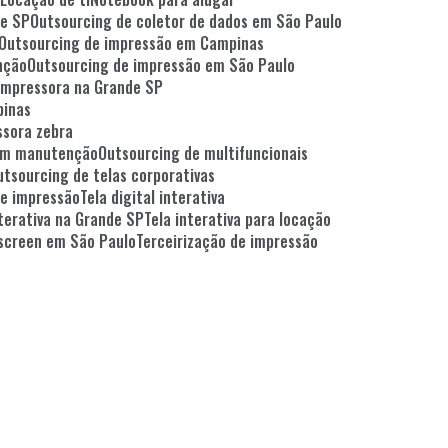
de SP
Outsourcing de coletor de dados em São Paulo
Outsourcing de impressão em Campinas
nção
Outsourcing de impressão em São Paulo
 impressora na Grande SP
pinas
ssora zebra
com manutenção
Outsourcing de multifuncionais
Outsourcing de telas corporativas
de impressão
Tela digital interativa
interativa na Grande SP
Tela interativa para locação
h screen em São Paulo
Terceirização de impressão