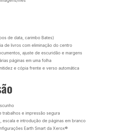
00 imagens/mês
bos de data, carimbo Bates)
ia de livros com eliminação do centro
documentos, ajuste de escuridão e margens
várias páginas em uma folha
tidez e cópia frente e verso automática
são
ascunho
de trabalhos e impressão segura
l, escala e introdução de páginas em branco
onfigurações Earth Smart da Xerox®