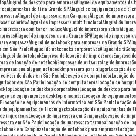
ktop
Aluguel de desktop para empresas
Aluguel de equipamentos de 
de equipamentos de ti na Grande SP
Aluguel de equipamentos de ti 
mpressora
Aluguel de impressora em Campinas
Aluguel de impressora
laser colorida
Aluguel de impressora multifuncional
Aluguel de impr
de impressora com toner incluso
Aluguel de impressora zebra
Alugue
empresas
Aluguel de impressoras na Grande SP
Aluguel de impressor
 para empresas
Aluguel de notebook para empresas na Grande SP
Al
ok em São Paulo
Aluguel de notebooks corporativos
Aluguel de ti
Com
 aluguel de notebook
Empresa de locação de impressoras
Empresa d
resa de locação de notebook
Empresas de outsourcing de impressã
Empresas que alugam notebook
Impressora para alugar
Locação de 
 coletor de dados em São Paulo
Locação de computador
Locação d
mputador em São Paulo
Locação de computadores
Locação de compu
esktop
Locação de desktop corporativos
Locação de desktop para h
cação de equipamentos desktop e monitor
Locação de equipamentos
SP
Locação de equipamentos de informática em São Paulo
Locação d
o de equipamentos de ti com gestão
Locação de equipamentos de t
 de impressora
Locação de impressora em Campinas
Locação de imp
ressora em São Paulo
Locação de impressora térmica
Locação de im
notebook em Campinas
Locação de notebook para empresas
Locação
cação de notebook na Grande SP
Locação de notebook em São Paul