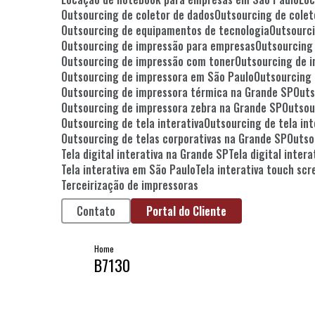
Outsourcing de coletor de dados
Outsourcing de cole
Outsourcing de equipamentos de tecnologia
Outsour
Outsourcing de impressão para empresas
Outsourcin
Outsourcing de impressão com toner
Outsourcing de 
Outsourcing de impressora em São Paulo
Outsourcing
Outsourcing de impressora térmica na Grande SP
Out
Outsourcing de impressora zebra na Grande SP
Outso
Outsourcing de tela interativa
Outsourcing de tela in
Outsourcing de telas corporativas na Grande SP
Outs
Tela digital interativa na Grande SP
Tela digital inte
Tela interativa em São Paulo
Tela interativa touch scr
Terceirização de impressoras
Contato
Portal do Cliente
Home
B7130