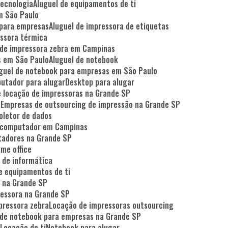
tecnologia
Aluguel de equipamentos de ti
em São Paulo
 para empresas
Aluguel de impressora de etiquetas
essora térmica
l de impressora zebra em Campinas
as em São Paulo
Aluguel de notebook
uguel de notebook para empresas em São Paulo
putador para alugar
Desktop para alugar
e locação de impressoras na Grande SP
o
Empresas de outsourcing de impressão na Grande SP
coletor de dados
e computador em Campinas
tadores na Grande SP
ome office
 de informática
e equipamentos de ti
i na Grande SP
ressora na Grande SP
pressora zebra
Locação de impressoras outsourcing
 de notebook para empresas na Grande SP
o
Locação de ti
Notebook para alugar