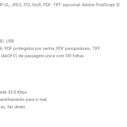
P-GL, JPEG, PCL 5e/6, PDF, TIFF (opcional: Adobe PostScript 3)
MB), USB
/A, PDF protegidos por senha, PDF pesquisáveis, TIFF
so (AAOFV) de passagem única com 130 folhas
dade 33,6 Kbps
ncaminhamento para e-mail
Fax, fax direto