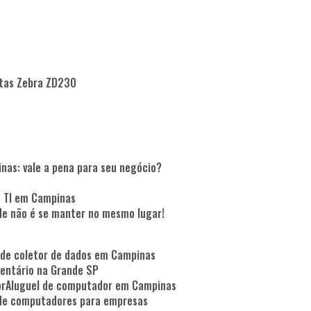
etas Zebra ZD230
inas: vale a pena para seu negócio?
e TI em Campinas
ade não é se manter no mesmo lugar!
l de coletor de dados em Campinas
nventário na Grande SP
or
Aluguel de computador em Campinas
l de computadores para empresas