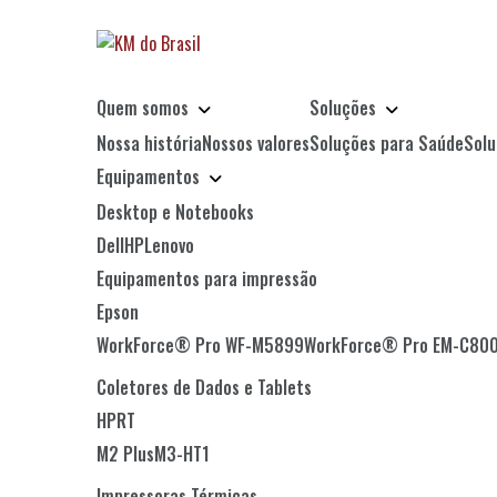
Quem somos
Soluções
Nossa história
Nossos valores
Soluções para Saúde
Sol
Equipamentos
Desktop e Notebooks
Dell
HP
Lenovo
Equipamentos para impressão
Epson
WorkForce® Pro WF-M5899
WorkForce® Pro EM-C80
Coletores de Dados e Tablets
HPRT
M2 Plus
M3-H
T1
Impressoras Térmicas