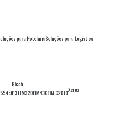
Soluções para Hotelaria
Soluções para Logística
Ricoh
Xerox
2554ci
P311
M320F
IM430F
IM C2010