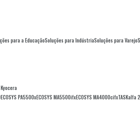
uções para a Educação
Soluções para Indústria
Soluções para Varejo
Kyocera
0
ECOSYS PA5500x
ECOSYS MA5500ifx
ECOSYS MA4000cifx
TASKalfa 