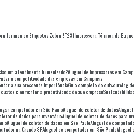
ora Térmica de Etiquetas Zebra ZT231
Impressora Térmica de Etiqu
reciso um atendimento humanizado?
Aluguel de impressoras em Camp
entar a competitividade das empresas em Campinas
tentar a sua crescente importância
Guia completo do outsourcing d
r custos e aumentar a produtividade da sua empresa
Sustentabilid
Alugar computador em São Paulo
Aluguel de coletor de dados
Alugue
coletor de dados para inventário
Aluguel de coletor de dados para i
aulo
Aluguel de coletor de dados em São Paulo
Aluguel de computad
mputador na Grande SP
Aluguel de computador em São Paulo
Alugue