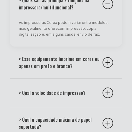
> Quais são as principais funções da
impressora/multifuncional?
As impressoras Xerox podem variar entre modelos,
mas geralmente oferecem impressão, cópia,
digitalização e, em alguns casos, envio de fax.
> Esse equipamento imprime em cores ou
apenas em preto e branco?
Existem modelos monocromáticos (somente preto) e
modelos coloridos. A descrição técnica do produto
> Qual a velocidade de impressão?
indica essa especificação.
A velocidade varia de acordo com o modelo e pode
ser medida em páginas por minuto (ppm). Consulte
> Qual a capacidade máxima de papel
sempre as especificações técnicas do equipamento.
suportada?