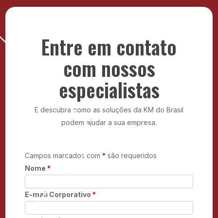
Com contratos flexíveis, atendimento ágil e soluções
sob medida, a KM do Brasil é o parceiro ideal para
modernizar sua infraestrutura com economia e
segurança.
Entre em contato
com nossos
especialistas
E descubra como as soluções da KM do Brasil
podem ajudar a sua empresa.
Campos marcados com
*
são requeridos
Nome
*
E-mail Corporativo
*