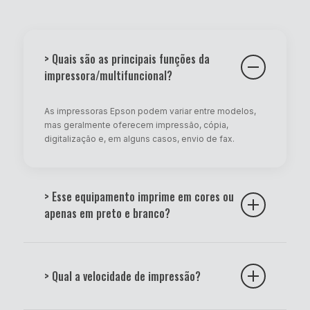
> Quais são as principais funções da
impressora/multifuncional?
As impressoras Epson podem variar entre modelos,
mas geralmente oferecem impressão, cópia,
digitalização e, em alguns casos, envio de fax.
> Esse equipamento imprime em cores ou
apenas em preto e branco?
Existem modelos monocromáticos (somente preto) e
modelos coloridos. A descrição técnica do produto
> Qual a velocidade de impressão?
indica essa especificação.