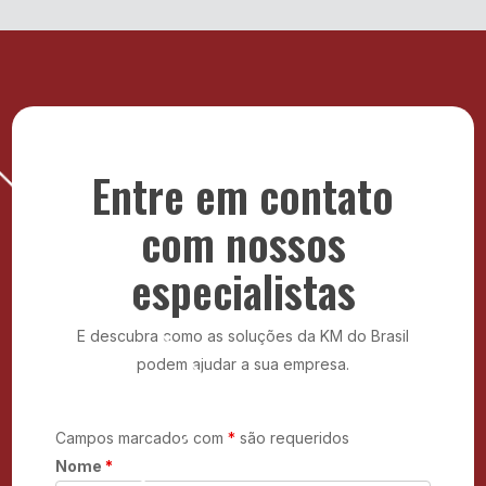
Qualidade e reafirma nosso foco na melhoria
preventiva e atualização tecnológica.
contínua, na satisfação dos clientes e na entrega de
Mais do que fornecer equipamentos, entregamos
soluções com alto padrão de desempenho.
tranquilidade para que sua empresa foque no que
realmente importa: o crescimento do seu negócio.
Com contratos flexíveis, atendimento ágil e soluções
sob medida, a KM do Brasil é o parceiro ideal para
modernizar sua infraestrutura com economia e
segurança.
Entre em contato
com nossos
especialistas
E descubra como as soluções da KM do Brasil
podem ajudar a sua empresa.
Campos marcados com
*
são requeridos
Nome
*